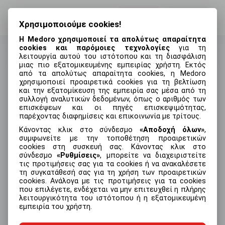
Σύνδεση
Εγγραφή
Χρησιμοποιούμε cookies!
Η Medoro χρησιμοποιεί τα απολύτως απαραίτητα
cookies και παρόμοιες τεχνολογίες
για τη
λειτουργία αυτού του ιστότοπου και τη διασφάλιση
μιας πιο εξατομικευμένης εμπειρίας χρήστη. Εκτός
από τα απολύτως απαραίτητα cookies, η Medoro
Δημιουργία λογαριασμού
χρησιμοποιεί προαιρετικά cookies για τη βελτίωση
και την εξατομίκευση της εμπειρία σας μέσα από τη
Όνομα
συλλογή αναλυτικών δεδομένων, όπως ο αριθμός των
επισκέψεων και οι πηγές επισκεψιμότητας,
παρέχοντας διαφημίσεις και επικοινωνία με τρίτους.
Κάνοντας κλικ στο σύνδεσμο
Αποδοχή όλων
,
συμφωνείτε με την τοποθέτηση προαιρετικών
Επώνυμο
cookies στη συσκευή σας. Κάνοντας κλικ στο
σύνδεσμο
Ρυθμίσεις
, μπορείτε να διαχειριστείτε
τις προτιμήσεις σας για τα cookies ή να ανακαλέσετε
τη συγκατάθεσή σας για τη χρήση των προαιρετικών
cookies. Ανάλογα με τις προτιμήσεις για τα cookies
Διεύθυνση email
που επιλέγετε, ενδέχεται να μην επιτευχθεί η πλήρης
λειτουργικότητα του ιστότοπου ή η εξατομικευμένη
εμπειρία του χρήστη.