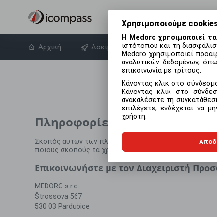
Χρησιμοποιούμε cookies
Η Medoro χρησιμοποιεί τα
ιστότοπου και τη διασφάλισ
Αρχική
Δοκιμάστε δωρεάν
Σχετικά 
Medoro χρησιμοποιεί προαιρ
αναλυτικών δεδομένων, όπω
επικοινωνία με τρίτους.
Κάνοντας κλικ στο σύνδεσ
Κάνοντας κλικ στο σύνδ
ανακαλέσετε τη συγκατάθεσή
επιλέγετε, ενδέχεται να μ
χρήστη.
Πληροφορίες για την επεξερ
Σκοπός αυτών των πληροφοριών είναι να σας παρέχου
Αποδ
ποιους σκοπούς τα χρησιμοποιεί και πού μπορείτε να
Επικοινωνήστε με τον Διαχειριστή Προ
MEDORO s.r.o.
Štrossova 567
530 03 Pardubice