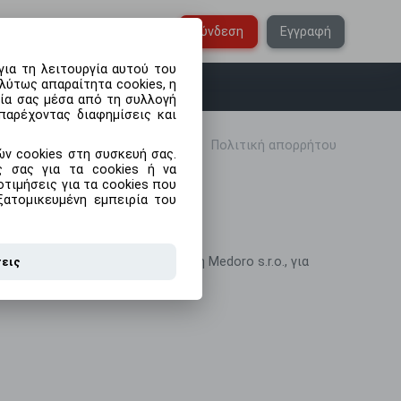
Ελληνικά
Σύνδεση
Εγγραφή
ια τη λειτουργία αυτού του
λύτως απαραίτητα cookies, η
ρία σας μέσα από τη συλλογή
παρέχοντας διαφημίσεις και
Αρχική
Πολιτική απορρήτου
ν cookies στη συσκευή σας.
ις σας για τα cookies ή να
τιμήσεις για τα cookies που
ξατομικευμένη εμπειρία του
οσωπικά δεδομένα που συλλέγει η
Medoro s
.
r
.
o
., για
σεις
 επεξεργάζεται η εταιρεία.