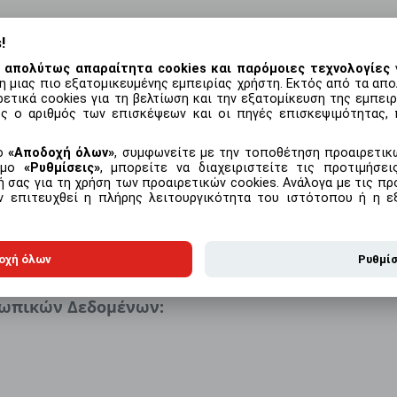
!
 απολύτως απαραίτητα cookies και παρόμοιες τεχνολογίες
γ
η μιας πιο εξατομικευμένης εμπειρίας χρήστη. Εκτός από τα απο
με το προϊόν
Συχνές ερωτήσεις
ετικά cookies για τη βελτίωση και την εξατομίκευση της εμπει
ς ο αριθμός των επισκέψεων και οι πηγές επισκεψιμότητας, 
ΠΟΛΙΤΙΚΉ ΑΠΟΡΡΉΤΟΥ
μο
Αποδοχή όλων
, συμφωνείτε με την τοποθέτηση προαιρετικώ
εσμο
Ρυθμίσεις
, μπορείτε να διαχειριστείτε τις προτιμήσε
 σας για τη χρήση των προαιρετικών cookies. Ανάλογα με τις προ
ην επιτευχθεί η πλήρης λειτουργικότητα του ιστότοπου ή η ε
γασία προσωπικών δεδομένων
ν, ως υποκείμενο των δεδομένων, πληροφορίες σχετικά με τα πρ
οχή όλων
Ρυθμί
 λάβετε πληροφορίες σχετικά με τα προσωπικά σας δεδομένα που
σωπικών Δεδομένων: