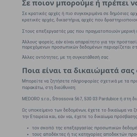
Σε ποιον μπορούμε ή πρέπει 
Σε κρατικές αρχές ή πιο συγκεκριμένα σε δημόσιες αρ
κρατικές αρχές, δικαστήρια, αρχές που δραστηριοποιο
Στους επεξεργαστές μας που πραγματοποιούν μερική ή
Άλλους φορείς, εάν είναι απαραίτητο για την προστασ
παρεχόμενων προσωπικών δεδομένων περιορίζεται στα
Άλλες οντότητες, με τη συγκατάθεσή σας.
Ποια είναι τα δικαιώματά σας
Μπορείτε να ζητήσετε πληροφορίες σχετικά με τα προ
παρακάτω, στη διεύθυνση:
MEDORO s
.
r
.
o
., Š
trossova
567, 530 03
Pardubice
ή στη δ
Ως υποκείμενο των δεδομένων, έχετε το δικαίωμα να 
την Εταιρεία και, εάν ναι, έχετε το δικαίωμα πρόσβασ
τον σκοπό της επεξεργασίας προσωπικών δεδομέ
τους αποδέκτες ή τις κατηγορίες αποδεκτών πρ