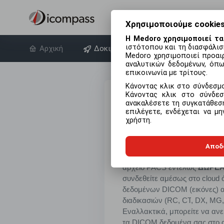
Χρησιμοποιούμε cookies
Η Medoro χρησιμοποιεί τα
ιστότοπου και τη διασφάλισ
Αρχική
Δοκιμάστε δωρεάν
Σχετικά 
Medoro χρησιμοποιεί προαιρ
αναλυτικών δεδομένων, όπω
επικοινωνία με τρίτους.
Κάνοντας κλικ στο σύνδεσ
Κάνοντας κλικ στο σύνδ
Δημιουργήστε έν
ανακαλέσετε τη συγκατάθεσή
λογαριασμ
επιλέγετε, ενδέχεται να μ
χρήστη.
Σας προσφέρουμε την ευκαιρί
εργαστείτε με το πρόγραμμα
Αποδ
περιήγησης
web
cloud
DICOM
αρχείο
PACS
εντελώς
ΔΩΡΕ
συνδεθείτε αμέσως στο
cloud
ό
δεδομένων
DICOM
(εικόνες) 
διαδικασιών (
RC
,
CT
,
DX
,
MG
Εναλλακτικά, μπορείτε να αν
τα
DICOM
δεδομένα σας στο