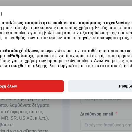
!
 απολύτως απαραίτητα cookies και παρόμοιες τεχνολογίες
γ
η μιας πιο εξατομικευμένης εμπειρίας χρήστη. Εκτός από τα απο
με το προϊόν
Συχνές ερωτήσεις
ετικά cookies για τη βελτίωση και την εξατομίκευση της εμπει
ς ο αριθμός των επισκέψεων και οι πηγές επισκεψιμότητας, 
μο
Αποδοχή όλων
, συμφωνείτε με την τοποθέτηση προαιρετικώ
εσμο
Ρυθμίσεις
, μπορείτε να διαχειριστείτε τις προτιμήσε
αν δοκιμαστικό
Όνομα
 σας για τη χρήση των προαιρετικών cookies. Ανάλογα με τις προ
ό δωρεάν
ην επιτευχθεί η πλήρης λειτουργικότητα του ιστότοπου ή η ε
α να δοκιμάσετε να
οχή όλων
Ρυθμί
Επώνυμο
και το
ΑΝ
. Μετά την εγγραφή θα
που λαμβάνετε δείγματα
από διάφορους τύπους
Διεύθυνση email
,
MR
,
SR
,
US
XC
, κ.λ.π.).
εβάσετε
cloud
για να αξιοποιήσετε