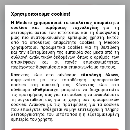
Σύνδεση
Εγγραφή
Χρησιμοποιούμε cookies!
Η Medoro χρησιμοποιεί τα απολύτως απαραίτητα
cookies και παρόμοιες τεχνολογίες
για τη
λειτουργία αυτού του ιστότοπου και τη διασφάλιση
μιας πιο εξατομικευμένης εμπειρίας χρήστη. Εκτός
από τα απολύτως απαραίτητα cookies, η Medoro
Σύνδεση
χρησιμοποιεί προαιρετικά cookies για τη βελτίωση
και την εξατομίκευση της εμπειρία σας μέσα από τη
Διεύθυνση email
συλλογή αναλυτικών δεδομένων, όπως ο αριθμός των
επισκέψεων και οι πηγές επισκεψιμότητας,
παρέχοντας διαφημίσεις και επικοινωνία με τρίτους.
Κάνοντας κλικ στο σύνδεσμο
Αποδοχή όλων
,
συμφωνείτε με την τοποθέτηση προαιρετικών
Κωδικός
Ξεχάσατε τον κωδικό σας;
cookies στη συσκευή σας. Κάνοντας κλικ στο
σύνδεσμο
Ρυθμίσεις
, μπορείτε να διαχειριστείτε
τις προτιμήσεις σας για τα cookies ή να ανακαλέσετε
τη συγκατάθεσή σας για τη χρήση των προαιρετικών
cookies. Ανάλογα με τις προτιμήσεις για τα cookies
που επιλέγετε, ενδέχεται να μην επιτευχθεί η πλήρης
Σύνδεση
λειτουργικότητα του ιστότοπου ή η εξατομικευμένη
εμπειρία του χρήστη.