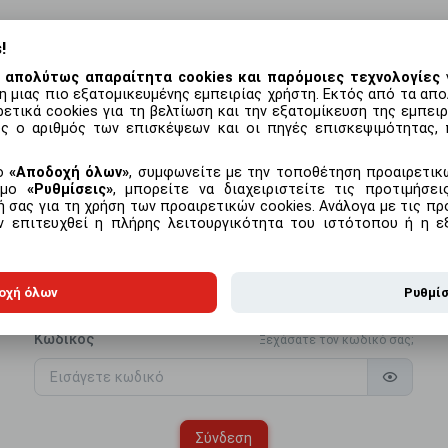
!
 απολύτως απαραίτητα cookies και παρόμοιες τεχνολογίες
γ
η μιας πιο εξατομικευμένης εμπειρίας χρήστη. Εκτός από τα απο
με το προϊόν
Συχνές ερωτήσεις
ετικά cookies για τη βελτίωση και την εξατομίκευση της εμπει
ς ο αριθμός των επισκέψεων και οι πηγές επισκεψιμότητας, 
μο
Αποδοχή όλων
, συμφωνείτε με την τοποθέτηση προαιρετικώ
εσμο
Ρυθμίσεις
, μπορείτε να διαχειριστείτε τις προτιμήσε
Σύνδεση
 σας για τη χρήση των προαιρετικών cookies. Ανάλογα με τις προ
ην επιτευχθεί η πλήρης λειτουργικότητα του ιστότοπου ή η ε
Διεύθυνση email
οχή όλων
Ρυθμί
Κωδικός
Ξεχάσατε τον κωδικό σας;
Σύνδεση