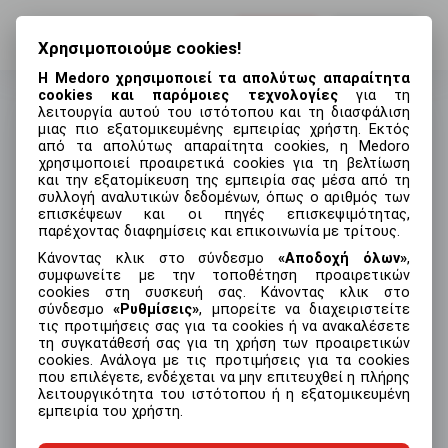
Σύνδεση
Εγγραφή
Χρησιμοποιούμε cookies!
Η Medoro χρησιμοποιεί τα απολύτως απαραίτητα
cookies και παρόμοιες τεχνολογίες
για τη
λειτουργία αυτού του ιστότοπου και τη διασφάλιση
μιας πιο εξατομικευμένης εμπειρίας χρήστη. Εκτός
από τα απολύτως απαραίτητα cookies, η Medoro
Σύνδεση
χρησιμοποιεί προαιρετικά cookies για τη βελτίωση
και την εξατομίκευση της εμπειρία σας μέσα από τη
Διεύθυνση email
συλλογή αναλυτικών δεδομένων, όπως ο αριθμός των
επισκέψεων και οι πηγές επισκεψιμότητας,
παρέχοντας διαφημίσεις και επικοινωνία με τρίτους.
Κάνοντας κλικ στο σύνδεσμο
Αποδοχή όλων
,
συμφωνείτε με την τοποθέτηση προαιρετικών
Κωδικός
Ξεχάσατε τον κωδικό σας;
cookies στη συσκευή σας. Κάνοντας κλικ στο
σύνδεσμο
Ρυθμίσεις
, μπορείτε να διαχειριστείτε
τις προτιμήσεις σας για τα cookies ή να ανακαλέσετε
τη συγκατάθεσή σας για τη χρήση των προαιρετικών
cookies. Ανάλογα με τις προτιμήσεις για τα cookies
που επιλέγετε, ενδέχεται να μην επιτευχθεί η πλήρης
Σύνδεση
λειτουργικότητα του ιστότοπου ή η εξατομικευμένη
εμπειρία του χρήστη.