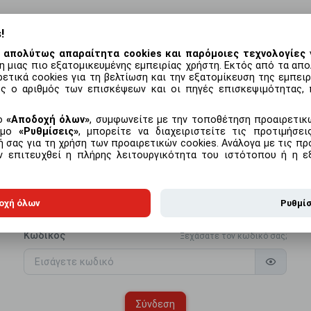
!
 απολύτως απαραίτητα cookies και παρόμοιες τεχνολογίες
γ
η μιας πιο εξατομικευμένης εμπειρίας χρήστη. Εκτός από τα απο
με το προϊόν
Συχνές ερωτήσεις
ετικά cookies για τη βελτίωση και την εξατομίκευση της εμπει
ς ο αριθμός των επισκέψεων και οι πηγές επισκεψιμότητας, 
μο
Αποδοχή όλων
, συμφωνείτε με την τοποθέτηση προαιρετικώ
εσμο
Ρυθμίσεις
, μπορείτε να διαχειριστείτε τις προτιμήσε
Σύνδεση
 σας για τη χρήση των προαιρετικών cookies. Ανάλογα με τις προ
ην επιτευχθεί η πλήρης λειτουργικότητα του ιστότοπου ή η ε
Διεύθυνση email
οχή όλων
Ρυθμί
Κωδικός
Ξεχάσατε τον κωδικό σας;
Σύνδεση