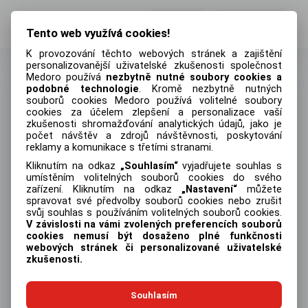
Přihlásit
Registrovat
Tento web využívá cookies!
K provozování těchto webových stránek a zajištění
personalizovanější uživatelské zkušenosti společnost
Medoro používá
nezbytně nutné soubory cookies a
podobné technologie
. Kromě nezbytně nutných
souborů cookies Medoro používá volitelné soubory
Vytvořit účet
cookies za účelem zlepšení a personalizace vaší
zkušenosti shromažďování analytických údajů, jako je
Jméno
počet návštěv a zdrojů návštěvnosti, poskytování
reklamy a komunikace s třetími stranami.
Kliknutím na odkaz
Souhlasím
vyjadřujete souhlas s
umístěním volitelných souborů cookies do svého
zařízení. Kliknutím na odkaz
Nastavení
můžete
Příjmení
spravovat své předvolby souborů cookies nebo zrušit
svůj souhlas s používáním volitelných souborů cookies.
V závislosti na vámi zvolených preferencích souborů
cookies nemusí být dosaženo plné funkčnosti
webových stránek či personalizované uživatelské
Emailová adresa
zkušenosti.
Souhlasím