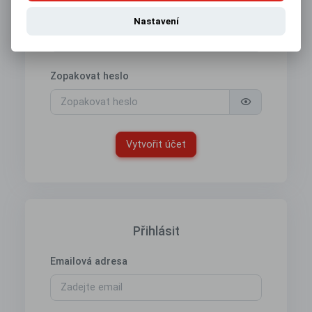
Heslo
Nastavení
Zopakovat heslo
Vytvořit účet
Přihlásit
Emailová adresa