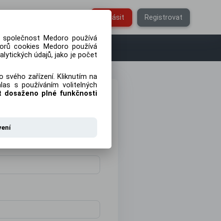
Čeština
Přihlásit
Registrovat
ti společnost Medoro používá
orů cookies Medoro používá
lytických údajů, jako je počet
 svého zařízení. Kliknutím na
as s používáním volitelných
ýt dosaženo plné funkčnosti
vení