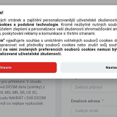
s!
ch stránek a zajištění personalizovanější uživatelské zkušenos
ookies a podobné technologie
. Kromě nezbytně nutných soub
FAQ
účelem zlepšení a personalizace vaší zkušenosti shromažďování ana
, poskytování reklamy a komunikace s třetími stranami.
ím
vyjadřujete souhlas s umístěním volitelných souborů cookies do
ravovat své předvolby souborů cookies nebo zrušit svůj souhl
sti na vámi zvolených preferencích souborů cookies nemusí b
účet zdarma
Jméno
alizované uživatelské zkušenosti.
vání práce s cloudovým
hlasím
Nasta
 PACS archivem zcela
budou na Váš email zaslány
Příjmení
 pro přihlášení. V cloudu
ová DICOM data (snímky) z
DX, MG, MR, SR, US XC,
cloudu NAHRÁT i SVÁ DICOM
Emailová adresa
edí co nejlépe vyzkoušeli.