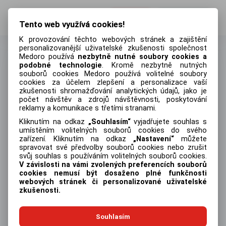
Přihlásit
Registrovat
Tento web využívá cookies!
K provozování těchto webových stránek a zajištění
personalizovanější uživatelské zkušenosti společnost
Medoro používá
nezbytně nutné soubory cookies a
podobné technologie
. Kromě nezbytně nutných
souborů cookies Medoro používá volitelné soubory
Přihlásit
cookies za účelem zlepšení a personalizace vaší
zkušenosti shromažďování analytických údajů, jako je
Emailová adresa
počet návštěv a zdrojů návštěvnosti, poskytování
reklamy a komunikace s třetími stranami.
Kliknutím na odkaz
Souhlasím
vyjadřujete souhlas s
umístěním volitelných souborů cookies do svého
zařízení. Kliknutím na odkaz
Nastavení
můžete
Heslo
Zapomněli jste heslo?
spravovat své předvolby souborů cookies nebo zrušit
svůj souhlas s používáním volitelných souborů cookies.
V závislosti na vámi zvolených preferencích souborů
cookies nemusí být dosaženo plné funkčnosti
webových stránek či personalizované uživatelské
zkušenosti.
Přihlásit
Souhlasím