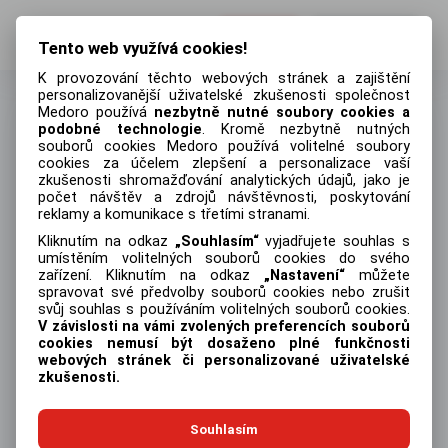
Přihlásit
Registrovat
Tento web využívá cookies!
K provozování těchto webových stránek a zajištění
personalizovanější uživatelské zkušenosti společnost
Medoro používá
nezbytně nutné soubory cookies a
podobné technologie
. Kromě nezbytně nutných
souborů cookies Medoro používá volitelné soubory
Přihlásit
cookies za účelem zlepšení a personalizace vaší
zkušenosti shromažďování analytických údajů, jako je
Emailová adresa
počet návštěv a zdrojů návštěvnosti, poskytování
reklamy a komunikace s třetími stranami.
Kliknutím na odkaz
Souhlasím
vyjadřujete souhlas s
umístěním volitelných souborů cookies do svého
zařízení. Kliknutím na odkaz
Nastavení
můžete
Heslo
Zapomněli jste heslo?
spravovat své předvolby souborů cookies nebo zrušit
svůj souhlas s používáním volitelných souborů cookies.
V závislosti na vámi zvolených preferencích souborů
cookies nemusí být dosaženo plné funkčnosti
webových stránek či personalizované uživatelské
zkušenosti.
Přihlásit
Souhlasím